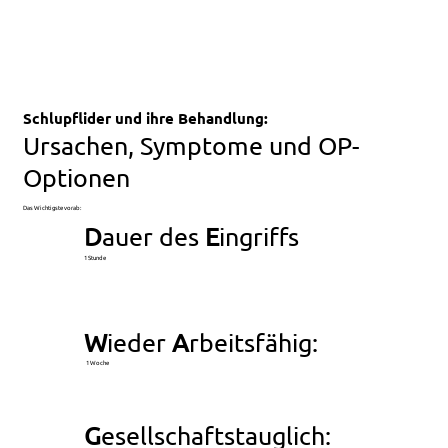
Schlupflider und ihre Behandlung:
Ursachen, Symptome und OP-
Optionen
Das Wichtigste vorab:
D
auer des
E
ingriffs
1 Stunde
W
ieder
A
rbeitsfähig:
1 Woche
G
esellschaftstauglich: