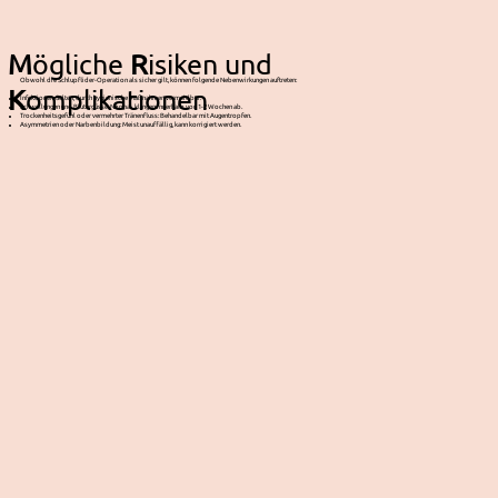
M
ögliche
R
isiken und
Obwohl die Schlupflider-Operation als sicher gilt, können folgende Nebenwirkungen auftreten:
K
omplikationen
Infektionen: Selten, durch hygienische Maßnahmen vermeidbar.
Schwellungen und Blutergüsse: Normal, klingen innerhalb von 1-2 Wochen ab.
Trockenheitsgefühl oder vermehrter Tränenfluss: Behandelbar mit Augentropfen.
Asymmetrien oder Narbenbildung: Meist unauffällig, kann korrigiert werden.