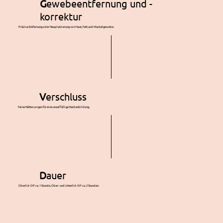
G
ewebeentfernung und -
korrektur
Präzise Entfernung oder Neuplatzierung von Haut, Fett und Muskelgewebe.
V
erschluss
Feine Nähte sorgen für eine unauffällige Narbenbildung.
D
auer
Oberlid-OP ca. 1 Stunde, Ober- und Unterlid-OP ca. 2 Stunden.