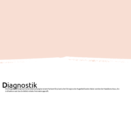
D
iagnostik
Die Diagnose erfolgt durch eine Untersuchung bei einem Facharzt für plastische Chirurgie oder Augenheilkunde. Dabei werden der Hautüberschuss, die
Lidfunktion und das Sichtfeld mittels Perimetrie geprüft.