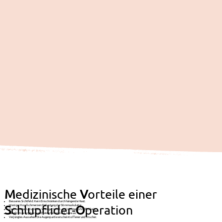
M
edizinische
V
orteile einer
Besseres Sichtfeld: Kein Einschränken durch hängende Haut.
S
chlupflider-
O
peration
Weniger Kopfschmerzen: Entlastung der Stirnmuskulatur.
Verbesserter Lidschluss: Weniger Wind- und Lichtempfindlichkeit.
Langfristige Ergebnisse: Effekte halten viele Jahre an.
Verjüngtes Aussehen: Die Augenpartie erscheint offener und frischer.