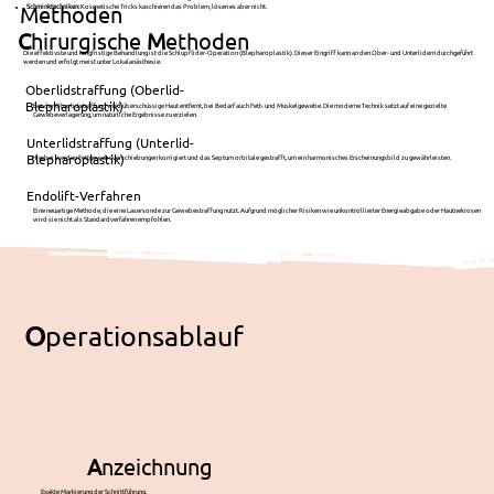
Methoden
Schminktechniken:
Kosmetische Tricks kaschieren das Problem, lösen es aber nicht.
C
hirurgische
M
ethoden
Die effektivste und langfristige Behandlung ist die Schlupflider-Operation (Blepharoplastik). Dieser Eingriff kann an den Ober- und Unterlidern durchgeführt
werden und erfolgt meist unter Lokalanästhesie.
Oberlidstraffung (Oberlid-
Blepharoplastik)
Bei der Oberlidstraffung wird überschüssige Haut entfernt, bei Bedarf auch Fett- und Muskelgewebe. Die moderne Technik setzt auf eine gezielte
Gewebeverlagerung, um natürliche Ergebnisse zu erzielen.
Unterlidstraffung (Unterlid-
Blepharoplastik)
Hierbei werden Fettgewebsverschiebungen korrigiert und das Septum orbitale gestrafft, um ein harmonisches Erscheinungsbild zu gewährleisten.
Endolift-Verfahren
Eine neuartige Methode, die eine Lasersonde zur Gewebestraffung nutzt. Aufgrund möglicher Risiken wie unkontrollierter Energieabgabe oder Hautnekrosen
wird sie nicht als Standardverfahren empfohlen.
O
perationsablauf
A
nzeichnung
Exakte Markierung der Schnittführung.