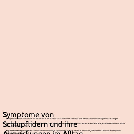
S
ymptome von
Schlupflider können unterschiedliche Beschwerden verursachen, die sowohl funktionelle als auch ästhetische Einschränkungen mit sich bringen:
S
chlupflidern und ihre
Eingeschränktes Sichtfeld
: Eine herabhängende Lidhaut kann das periphere Sehen behindern, was insbesondere beim Lesen, Autofahren oder Arbeiten am
Bildschirm störend sein kann.
A
uswirkungen im
A
lltag
Kopfschmerzen und Druckgefühl
: Das unbewusste Anheben der Augenbrauen, um das Sichtfeld zu verbessern, kann zu muskulären Verspannungen und
Kopfschmerzen führen.