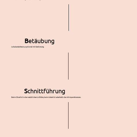
B
etäubung
Lokalanästhesie, optional mit Sedierung.
S
chnittführung
Beim Oberlid in der natürlichen Lidfalte, beim Unterlid unterhalb des Wimpernkranzes.