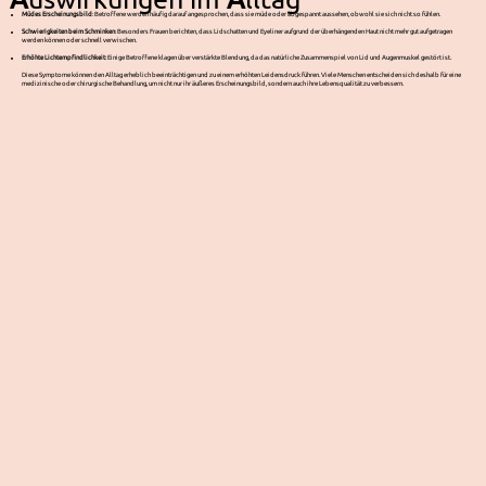
Müdes Erscheinungsbild
: Betroffene werden häufig darauf angesprochen, dass sie müde oder abgespannt aussehen, obwohl sie sich nicht so fühlen.
Schwierigkeiten beim Schminken
: Besonders Frauen berichten, dass Lidschatten und Eyeliner aufgrund der überhängenden Haut nicht mehr gut aufgetragen
werden können oder schnell verwischen.
Erhöhte Lichtempfindlichkeit
: Einige Betroffene klagen über verstärkte Blendung, da das natürliche Zusammenspiel von Lid und Augenmuskel gestört ist.
Diese Symptome können den Alltag erheblich beeinträchtigen und zu einem erhöhten Leidensdruck führen. Viele Menschen entscheiden sich deshalb für eine
medizinische oder chirurgische Behandlung, um nicht nur ihr äußeres Erscheinungsbild, sondern auch ihre Lebensqualität zu verbessern.