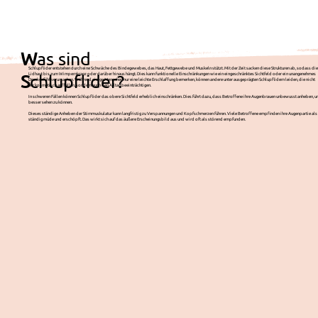
W
as sind
Schlupflider entstehen durch eine Schwäche des Bindegewebes, das Haut, Fettgewebe und Muskeln stützt. Mit der Zeit sacken diese Strukturen ab, sodass die
S
chlupflider?
Lidhaut bis zum Wimpernkranz oder darüber hinaus hängt. Dies kann funktionelle Einschränkungen wie ein eingeschränktes Sichtfeld oder ein unangenehmes
Druckgefühl verursachen. Während einige Menschen nur eine leichte Erschlaffung bemerken, können andere unter ausgeprägten Schlupflidern leiden, die nicht
nur kosmetisch auffallen, sondern auch den Alltag beeinträchtigen.
In schweren Fällen können Schlupflider das obere Sichtfeld erheblich einschränken. Dies führt dazu, dass Betroffene ihre Augenbrauen unbewusst anheben, u
besser sehen zu können.
Dieses ständige Anheben der Stirnmuskulatur kann langfristig zu Verspannungen und Kopfschmerzen führen. Viele Betroffene empfinden ihre Augenpartie als
ständig müde und erschöpft. Das wirkt sich auf das äußere Erscheinungsbild aus und wird oft als störend empfunden.