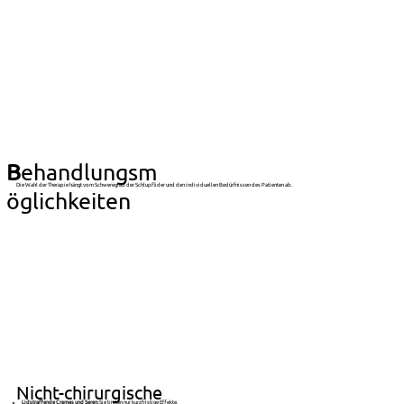
B
ehandlungsm
Die Wahl der Therapie hängt vom Schweregrad der Schlupflider und den individuellen Bedürfnissen des Patienten ab.
öglichkeiten
Nicht-chirurgische
Lidstraffende Cremes und Seren:
Sie bieten nur kurzfristige Effekte.